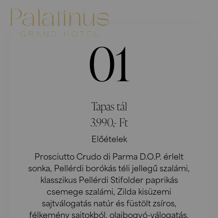
01
Tapas tál
3.990,- Ft
Előételek
Prosciutto Crudo di Parma D.O.P. érlelt
sonka, Pellérdi borókás téli jellegű szalámi,
klasszikus Pellérdi Stifolder paprikás
csemege szalámi, Zilda kisüzemi
sajtválogatás natúr és füstölt zsíros,
félkemény sajtokból, olajbogyó-válogatás,