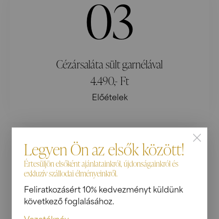
03
Cézársaláta sült garnélával
4.490,- Ft
Előételek
04
Legyen Ön az elsők között!
Értesüljön elsőként ajánlatainkról, újdonságainkról és
exkluzív szállodai élményeinkről.
Feliratkozásért 10% kedvezményt küldünk
következő foglalásához.
Cézársaláta csirkemellel