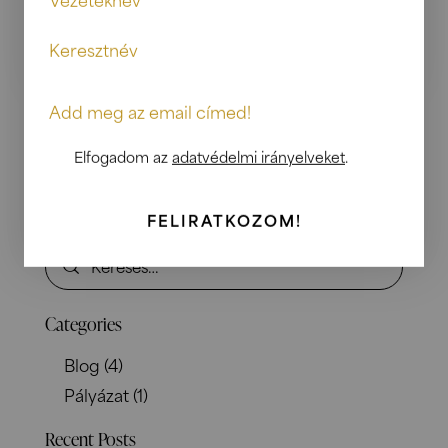
3.990,- Ft
Előételek
Elfogadom az
adatvédelmi irányelveket
.
Search
FELIRATKOZOM!
Categories
Blog
(4)
Pályázat
(1)
Recent Posts