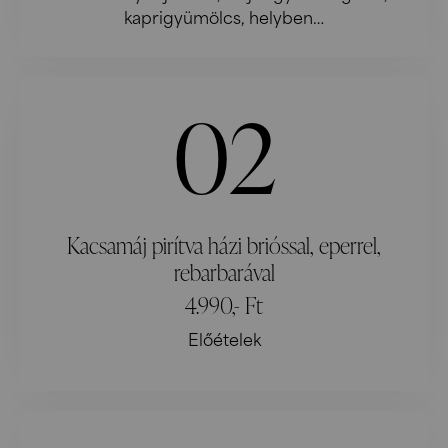
kaprigyümölcs, helyben…
02
Kacsamáj pirítva házi brióssal, eperrel,
rebarbarával
4.990,- Ft
Előételek