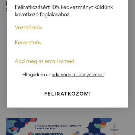
jelentősége és városképi szerepe méltó alapot
Feliratkozásért 10% kedvezményt küldünk
szolgáltatott…
következő foglalásához.
Elfogadom az
adatvédelmi irányelveket
.
FELIRATKOZOM!