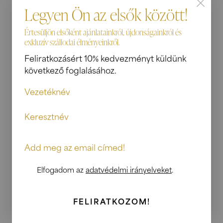
Legyen Ön az elsők között!
Értesüljön elsőként ajánlatainkról, újdonságainkról és
exkluzív szállodai élményeinkről.
Kapcsolati adatok
Feliratkozásért 10% kedvezményt küldünk
7621 Pécs, Pécs, Király u. 5
következő foglalásához.
reservation@palatinushotel.hu
+36 72 889 400
Elfogadom az
adatvédelmi irányelveket
.
FELIRATKOZOM!