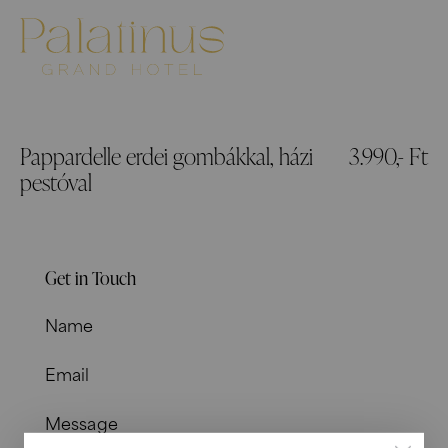
Pappardelle erdei gombákkal, házi
3.990,- Ft
pestóval
Get in Touch